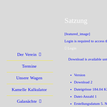
Zum
Inhalt
springen
Satzung
[featured_image]
Login is required to access t
Login
Der Verein
Download is available unt
Termine
Version
Unsere Wagen
Download
2
Kamelle Kalkulator
Dateigrösse
184.04 
Datei-Anzahl
1
Galanächte
Erstellungsdatum
5. 