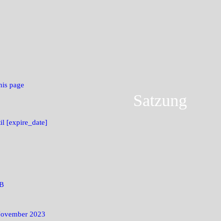
his page
Satzung
il [expire_date]
KB
November 2023