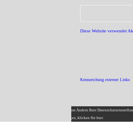
Diese Website verwendet Ak
Kennzeichung externer Links:
Bei uns gibt es Cookies das ganze Jahr. Zum Ändern Ihrer Datenschutzeinstellun
Erteilung oder Widerruf von Einwilligungen, klicken Sie hier: