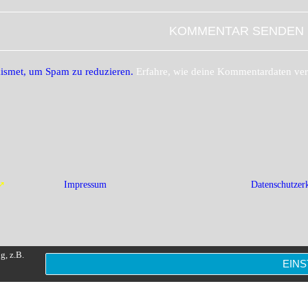
ismet, um Spam zu reduzieren.
Erfahre, wie deine Kommentardaten ver
➚
Impressum
Datenschutzer
g, z.B.
EIN